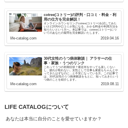
cotree(コトリー)の評判・口コミ・料金・利
用の仕方を完全解説！
オンラインカウンセリングcotree(コトリー)を試してみた
いけど評判や口コミが気になる、かかる料金や利用方法を
知りたいという方へ。本記事では、cotree(コトリー)につ
いてのあなたの疑問を完全解説いたします。
life-catalog.com
2019.04.16
30代女性のうつ病体験談｜ アラサーの仕
事・家族・うつのリンク
これってうつの初期症状？最近何をやっても楽しくない
し、疲れが取れない。女性として仕事も家庭もちゃんとや
ってきたはずなのに…と不安になっている方。この記事で
は、30代女性のうつ病体験談をもとに、知っておきたいう
つ病のことを紹介します。
life-catalog.com
2019.08.11
LIFE CATALOGについて
あなたは本当に自分のことを愛せていますか？